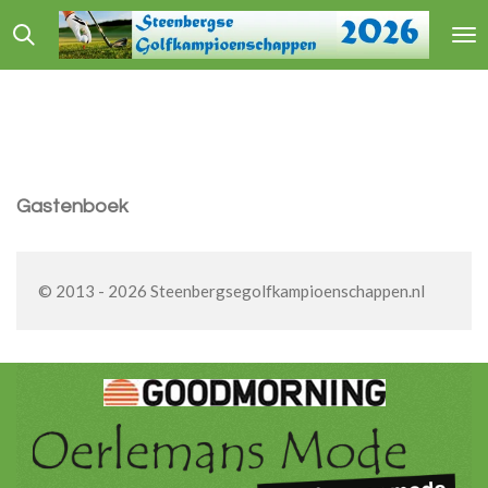
Ga
direct
naar
de
hoofdinhoud
Gastenboek
© 2013 - 2026 Steenbergsegolfkampioenschappen.nl